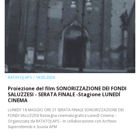
RATATOJ APS
/ 18.05.2026
Proiezione del film SONORIZZAZIONE DEI FONDI
SALUZZESI - SERATA FINALE -Stagione LUNEDÍ
CINEMA
LUNEDI’ 18 MAGGIO ORE 21 SERATA FINALE SONORIZZAZIONE DEI
FONDI SALUZZESI Rassegna cinematografica Lunedì Cinema –
Organizzata da RATATOJ APS – In collaborazione con Archivio
Superottimisti e Scuola APM