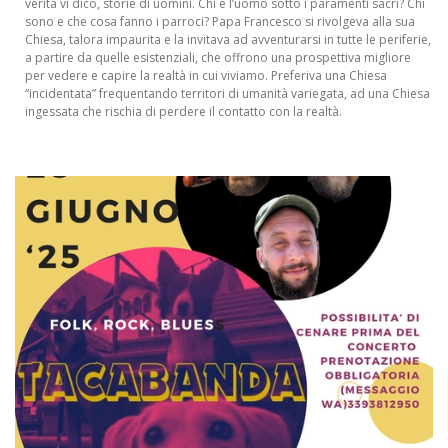
verità vi dico, storie di uomini. Chi è l’uomo sotto i paramenti sacri? Chi
sono e che cosa fanno i parroci? Papa Francesco si rivolgeva alla sua
Chiesa, talora impaurita e la invitava ad avventurarsi in tutte le periferie,
a partire da quelle esistenziali, che offrono una prospettiva migliore
per vedere e capire la realtà in cui viviamo. Preferiva una Chiesa
“incidentata” frequentando territori di umanità variegata, ad una Chiesa
ingessata che rischia di perdere il contatto con la realtà.