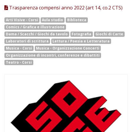
Trasparenza compensi anno 2022 (art 14, co.2 CTS)
Arti Visive - Corsi
Aula studio
Biblioteca
Comics / Grafica e illustrazione
Dama / Scacchi / Giochi da tavolo
Fotografia
Giochi di Carte
Laboratori di scrittura
Lettura / Poesia e Letteratura
Musica - Corsi
Musica - Organizzazione Concerti
Organizzazione di incontri, conferenze e dibattiti
Teatro - Corsi