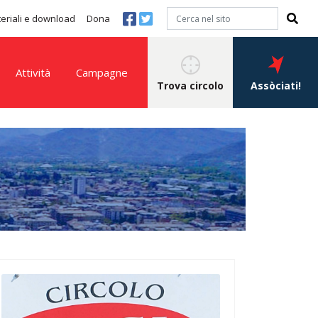
eriali e download
Dona
Attività
Campagne
Trova circolo
Assòciati!