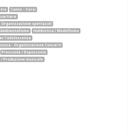
stre
Canto – Corsi
quartiere
- Organizzazione spettacoli
e Ambientalismo
Hobbistica / Modellismo
er l'adolescenza
usica - Organizzazione Concerti
Prescuola / Doposcuola
e / Produzione musicale