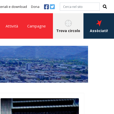
eriali e download
Dona
Attività
Campagne
Trova circolo
Assòciati!