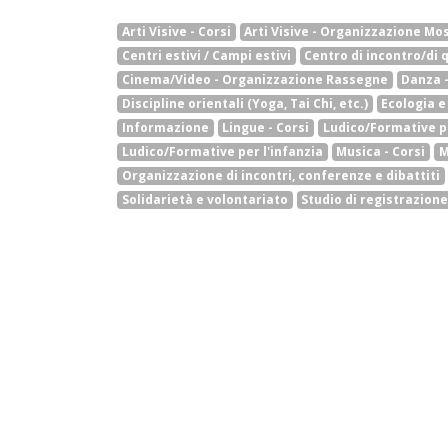
Arti Visive - Corsi
Arti Visive - Organizzazione Mo
Centri estivi / Campi estivi
Centro di incontro/di 
Cinema/Video - Organizzazione Rassegne
Danza 
Discipline orientali (Yoga, Tai Chi, etc.)
Ecologia 
Informazione
Lingue - Corsi
Ludico/Formative p
Ludico/Formative per l'infanzia
Musica - Corsi
M
Organizzazione di incontri, conferenze e dibattiti
Solidarietà e volontariato
Studio di registrazion