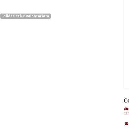
Solidarietà e volontariato
C
CE