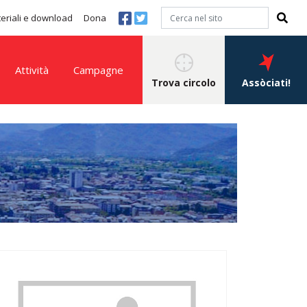
eriali e download
Dona
Attività
Campagne
Trova circolo
Assòciati!