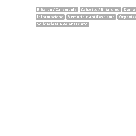
Biliardo / Carambola
Calcetto / Biliardino
Dama /
Informazione
Memoria e antifascismo
Organizz
Solidarietà e volontariato