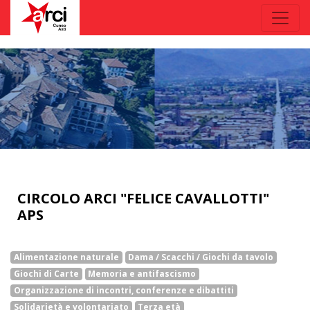
CIRCOLO ARCI "FELICE CAVALLOTTI"
APS
Alimentazione naturale
Dama / Scacchi / Giochi da tavolo
Giochi di Carte
Memoria e antifascismo
Organizzazione di incontri, conferenze e dibattiti
Solidarietà e volontariato
Terza età