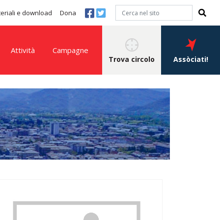
eriali e download
Dona
Attività
Campagne
Trova circolo
Assòciati!