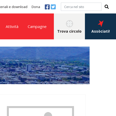
eriali e download
Dona
Attività
Campagne
Trova circolo
Assòciati!