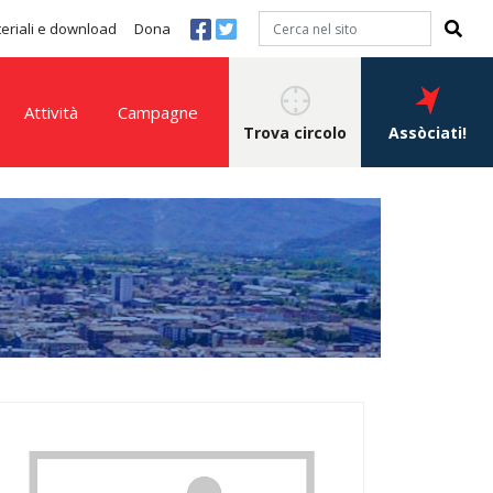
eriali e download
Dona
Attività
Campagne
Trova circolo
Assòciati!