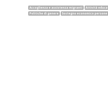
Accoglienza e assistenza migranti
Attività educa
Politiche di genere
Sostegno economico persone