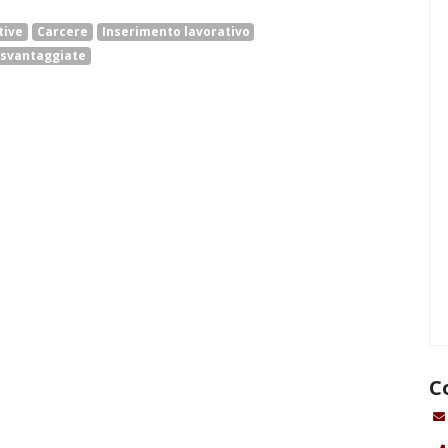
tive
Carcere
Inserimento lavorativo
 svantaggiate
C