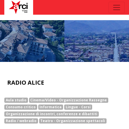
RADIO ALICE
Aula studio
Cinema/Video - Organizzazione Rassegne
Consumo critico
Informatica
Lingue - Corsi
Organizzazione di incontri, conferenze e dibattiti
Radio / webradio
Teatro - Organizzazione spettacoli