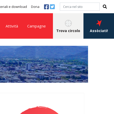
eriali e download
Dona
Attività
Campagne
Trova circolo
Assòciati!