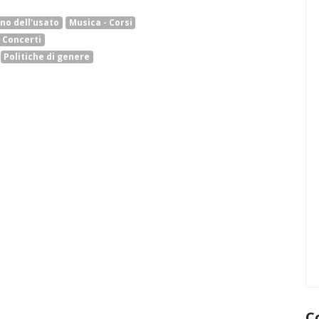
no dell'usato
Musica - Corsi
 Concerti
Politiche di genere
C