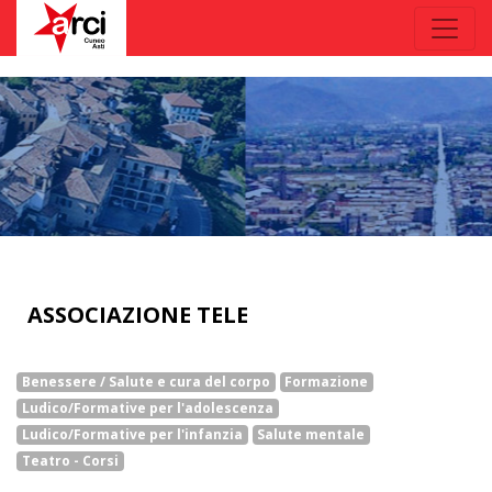
ASSOCIAZIONE TELE
Benessere / Salute e cura del corpo
Formazione
Ludico/Formative per l'adolescenza
Ludico/Formative per l'infanzia
Salute mentale
Teatro - Corsi