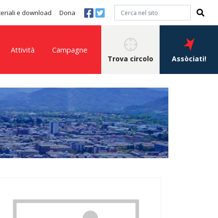
eriali e download
Dona
Attività
Campagne
Trova circolo
Assòciati!