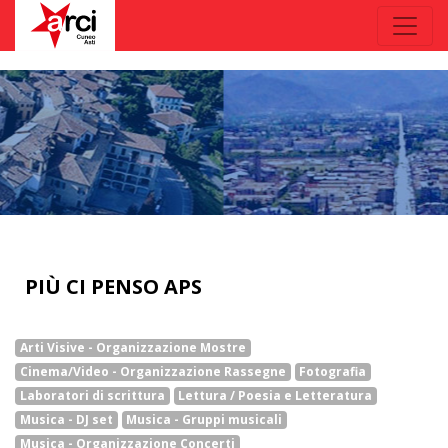
PIÙ CI PENSO APS
Arti Visive - Organizzazione Mostre
Cinema/Video - Organizzazione Rassegne
Fotografia
Laboratori di scrittura
Lettura / Poesia e Letteratura
Musica - DJ set
Musica - Gruppi musicali
Musica - Organizzazione Concerti