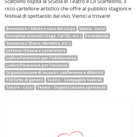
Scatolino ospita la Scuola di Teatro e Lo Scartellino, il
ricco cartellone artistico che offre al pubblico stagioni e
festival di spettacolo dal vivo. Vienici a trovare!
Benessere / Salute e cura del corpo
Danza - Corsi
Discipline orientali (Yoga, Tai Chi, etc.)
Formazione
Ginnastica (Dolce, Aerobica, etc.)
Lettura / Poesia e Letteratura
Ludico/Formative per l'adolescenza
Ludico/Formative per l'infanzia
Organizzazione di incontri, conferenze e dibattiti
Politiche di genere
Teatro - Compagnie teatrali
Teatro - Corsi
Teatro - Organizzazione spettacoli