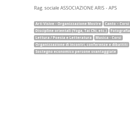
Rag. sociale ASSOCIAZIONE ARIS - APS
Arti Visive - Organizzazione Mostre
Canto – Corsi
Discipline orientali (Yoga, Tai Chi, etc.)
Fotografi
Lettura / Poesia e Letteratura
Musica - Corsi
Organizzazione di incontri, conferenze e dibattiti
Sostegno economico persone svantaggiate