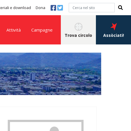
eriali e download
Dona
Attività
Campagne
Trova circolo
Assòciati!