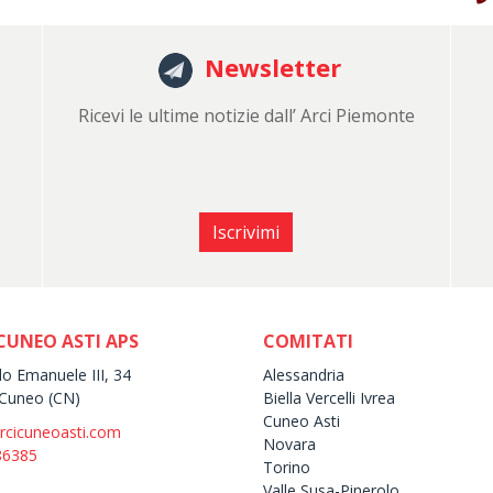
Newsletter
Ricevi le ultime notizie dall’ Arci Piemonte
Iscrivimi
CUNEO ASTI APS
COMITATI
lo Emanuele III, 34
Alessandria
Cuneo (CN)
Biella Vercelli Ivrea
Cuneo Asti
rcicuneoasti.com
Novara
86385
Torino
Valle Susa-Pinerolo