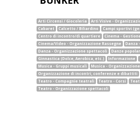
BUNKER
Arti Circensi / Giocoleria
Arti Visive - Organizzaz
Cabaret
Calcetto / Biliardino
Campi sportivi (ge
Centro di incontro/di quartiere
Cinema - Gestione
Cinema/Video - Organizzazione Rassegne
Danza 
Danza - Organizzazione spettacoli
Danze popolar
Ginnastica (Dolce, Aerobica, etc.)
Informazione
Musica - Gruppi musicali
Musica - Organizzazione
Organizzazione di incontri, conferenze e dibattiti
Teatro - Compagnie teatrali
Teatro - Corsi
Teat
Teatro - Organizzazione spettacoli