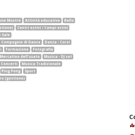
ione Mostre
Attività educative
Ballo
stione)
Centri estivi / Campi estivi
 Sale
- Compagnie di Danza
Danza - Corsi
i
Formazione
Fotografia
Mercatino dell'usato
Musica - DJ set
 Concerti
Musica Tradizionale
Ping Pong
Sport
ro (gestione)
C