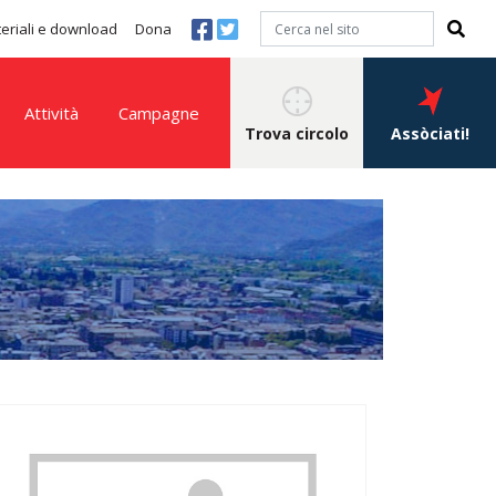
eriali e download
Dona
Attività
Campagne
Trova circolo
Assòciati!