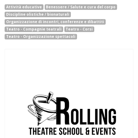
Attività educative
Benessere / Salute e cura del corpo
Discipline olistiche / bionaturali
Organizzazione di incontri, conferenze e dibattiti
Teatro - Compagnie teatrali
Teatro - Corsi
Teatro - Organizzazione spettacoli