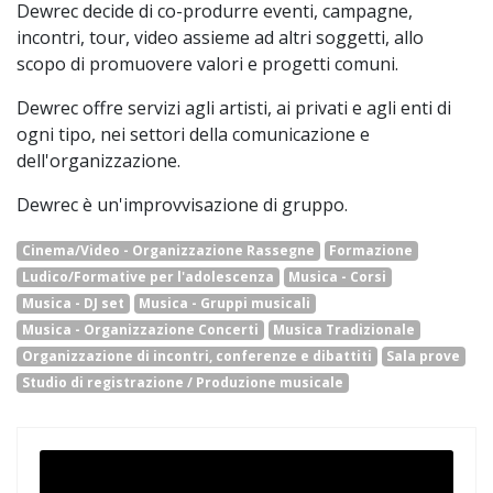
Dewrec decide di co-produrre eventi, campagne,
incontri, tour, video assieme ad altri soggetti, allo
scopo di promuovere valori e progetti comuni.
Dewrec offre servizi agli artisti, ai privati e agli enti di
ogni tipo, nei settori della comunicazione e
dell'organizzazione.
Dewrec è un'improvvisazione di gruppo.
Cinema/Video - Organizzazione Rassegne
Formazione
Ludico/Formative per l'adolescenza
Musica - Corsi
Musica - DJ set
Musica - Gruppi musicali
Musica - Organizzazione Concerti
Musica Tradizionale
Organizzazione di incontri, conferenze e dibattiti
Sala prove
Studio di registrazione / Produzione musicale