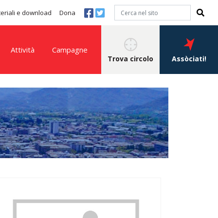
eriali e download
Dona
Attività
Campagne
Trova circolo
Assòciati!