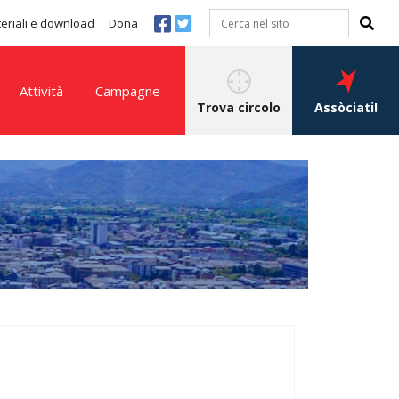
eriali e download
Dona
Attività
Campagne
Trova circolo
Assòciati!