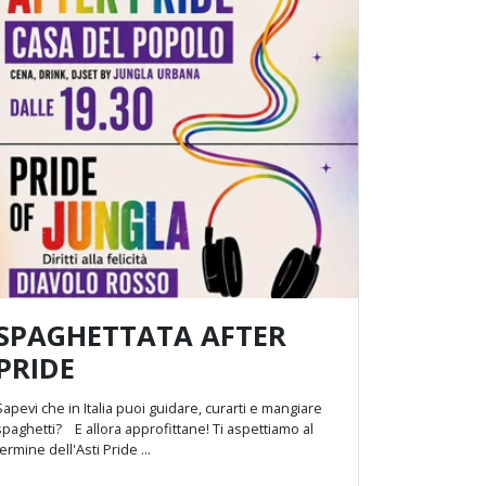
SPAGHETTATA AFTER
PRIDE
Sapevi che in Italia puoi guidare, curarti e mangiare
ghetti? E allora approfittane! Ti aspettiamo al
termine dell'Asti Pride ...