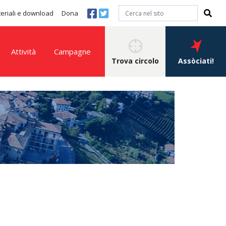
eriali e download
Dona
Attività
Campagne
Trova circolo
Assòciati!