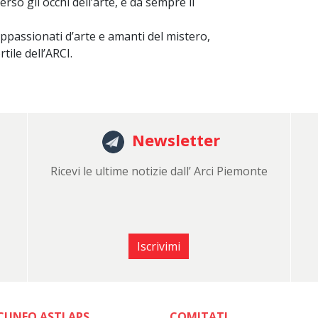
rso gli occhi dell’arte, è da sempre il
appassionati d’arte e amanti del mistero,
tile dell’ARCI.
Newsletter
Ricevi le ultime notizie dall’ Arci Piemonte
Iscrivimi
CUNEO ASTI APS
COMITATI