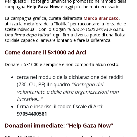
Per questo il sostegno umanitario promosso nell’ambito della
campagna
Help Gaza Now
è oggi più che mai necessario.
La campagna grafica, curata dall’artista
Marco Brancato
,
utilizza la metafora della “flotilla” per raccontare la forza delle
scelte individuali. Con lo slogan
“Il tuo 5×1000 arriva a Gaza.
Una firma dopo l’altra”
, ogni firma diventa parte di una flotta
solidale capace di arrivare lontano e fare la differenza.
Come donare il 5×1000 ad Arci
Donare il 5×1000 è semplice e non comporta alcun costo:
cerca nel modulo della dichiarazione dei redditi
(730, CU, PF) il riquadro
“Sostegno del
volontariato e delle altre organizzazioni non
lucrative…”
firma e inserisci il codice fiscale di Arci:
97054400581
Donazioni immediate: “Help Gaza Now”