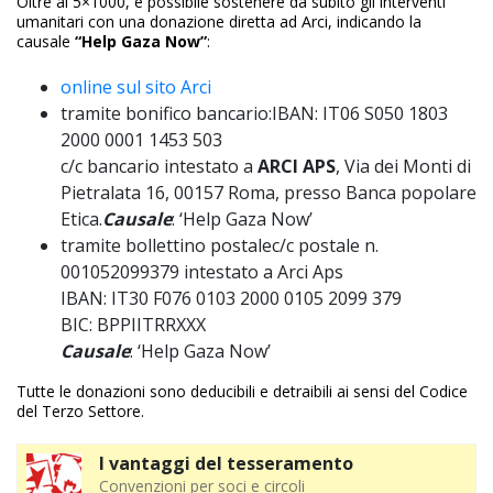
Oltre al 5×1000, è possibile sostenere da subito gli interventi
umanitari con una donazione diretta ad Arci, indicando la
causale
“Help Gaza Now”
:
online sul sito Arci
tramite bonifico bancario:IBAN: IT06 S050 1803
2000 0001 1453 503
c/c bancario intestato a
ARCI APS
, Via dei Monti di
Pietralata 16, 00157 Roma, presso Banca popolare
Etica.
Causale
: ‘Help Gaza Now’
tramite bollettino postalec/c postale n.
001052099379 intestato a Arci Aps
IBAN: IT30 F076 0103 2000 0105 2099 379
BIC: BPPIITRRXXX
Causale
: ‘Help Gaza Now’
Tutte le donazioni sono deducibili e detraibili ai sensi del Codice
del Terzo Settore.
I vantaggi del tesseramento
Convenzioni per soci e circoli