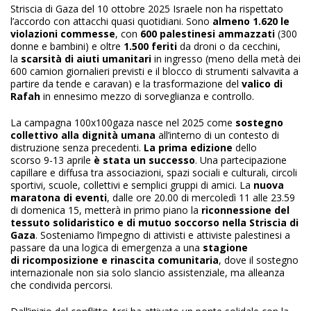
Striscia di Gaza del 10 ottobre 2025 Israele non ha rispettato
l’accordo con attacchi quasi quotidiani. Sono
almeno 1.620 le
violazioni commesse
, con
600 palestinesi ammazzati
(300
donne e bambini) e oltre
1.500 feriti
da droni o da cecchini,
la
scarsità di aiuti umanitari
in ingresso (meno della metà dei
600 camion giornalieri previsti e il blocco di strumenti salvavita a
partire da tende e caravan) e la trasformazione del
valico di
Rafah
in ennesimo mezzo di sorveglianza e controllo.
La campagna 100x100gaza nasce nel 2025 come
sostegno
collettivo alla dignità umana
all’interno di un contesto di
distruzione senza precedenti.
La prima edizione
dello
scorso 9-13 aprile
è stata un successo
. Una partecipazione
capillare e diffusa tra associazioni, spazi sociali e culturali, circoli
sportivi, scuole, collettivi e semplici gruppi di amici. La
nuova
maratona di eventi
, dalle ore 20.00 di mercoledì 11 alle 23.59
di domenica 15, metterà in primo piano la
riconnessione del
tessuto solidaristico e di mutuo soccorso nella Striscia di
Gaza
. Sosteniamo l’impegno di attivisti e attiviste palestinesi a
passare da una logica di emergenza a una
stagione
di ricomposizione e rinascita comunitaria
, dove il sostegno
internazionale non sia solo slancio assistenziale, ma alleanza
che condivida percorsi.