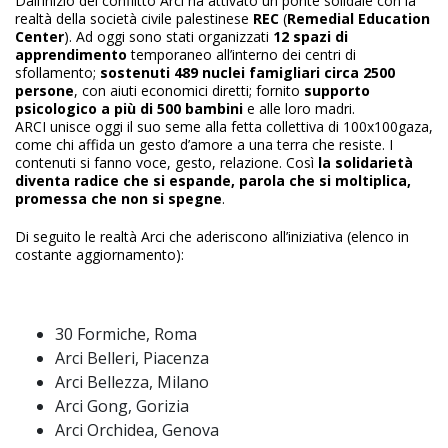
Dall’inizio del conflitto Arci ha attivato un ponte solidale con la
realtà della società civile palestinese
REC
(
Remedial Education
Center
). Ad oggi sono stati organizzati
12 spazi di
apprendimento
temporaneo all’interno dei centri di
sfollamento;
sostenuti 489 nuclei famigliari circa 2500
persone
, con aiuti economici diretti; fornito
supporto
psicologico a più di 500 bambini
e alle loro madri.
ARCI unisce oggi il suo seme alla fetta collettiva di 100x100gaza,
come chi affida un gesto d’amore a una terra che resiste. I
contenuti si fanno voce, gesto, relazione. Così
la solidarietà
diventa radice che si espande, parola che si moltiplica,
promessa che non si spegne
.
Di seguito le realtà Arci che aderiscono all’iniziativa (elenco in
costante aggiornamento):
30 Formiche, Roma
Arci Belleri, Piacenza
Arci Bellezza, Milano
Arci Gong, Gorizia
Arci Orchidea, Genova