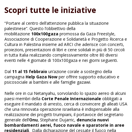
Scopri tutte le iniziative
“Portare al centro dell’attenzione pubblica la situazione
palestinese”. Questo l’obbiettivo della
mobilitazione
100x100gaza
promossa da Gaza Freestyle,
Associazione di Cooperazione e Solidarietà e Progetto Ricerca e
Cultura in Palestina insieme ad ARCI che aderisce con concerti,
proiezioni, presentazioni di libri e cene solidali in più di 50 circoli
in tutta Italia realizzando complessivamente oltre 80 diversi
eventi nelle 4 giornate di 100x100gaza e nei giorni seguenti.
Dal
11 al 15 febbraio
un’azione corale a sostegno della
campagna
Help Gaza Now
per offrire supporto educativo e
psicosociale ai bambini e alle famiglie gazawi.
Nelle ore in cui Netanyahu, sorvolando lo spazio aereo di alcuni
paesi membri della
Corte Penale Internazionale
obbligati a
eseguire il mandato di arresto, cerca di convincere gli alleati USA
che una rinnovata operazione israeliana è indispensabile alla
realizzazione dei progetti trumpiani, il portavoce del segretario
generale dell’
Onu
, Stephane Dujarric,
denuncia nuovi
bombardamenti aerei, fuoco navale e sparatorie in aree
residenziali
. Dalla dichiarazione del cessate il fuoco nella