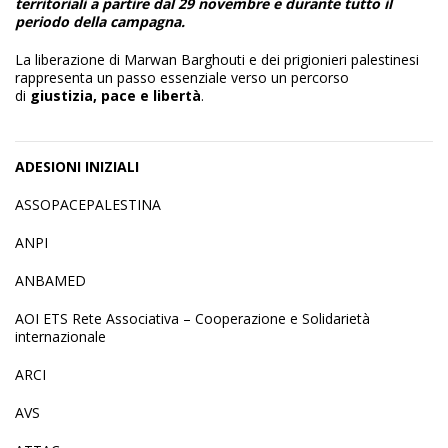
territoriali a partire dal 29 novembre e durante tutto il
periodo della campagna.
La liberazione di Marwan Barghouti e dei prigionieri palestinesi
rappresenta un passo essenziale verso un percorso
di
giustizia, pace e libertà
.
ADESIONI INIZIALI
ASSOPACEPALESTINA
ANPI
ANBAMED
AOI ETS Rete Associativa – Cooperazione e Solidarietà
internazionale
ARCI
AVS