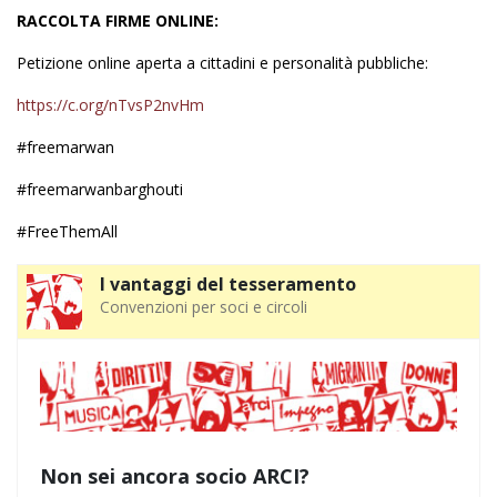
RACCOLTA FIRME ONLINE:
Petizione online aperta a cittadini e personalità pubbliche:
https://c.org/nTvsP2nvHm
#freemarwan
#freemarwanbarghouti
#FreeThemAll
I vantaggi del tesseramento
Convenzioni per soci e circoli
Non sei ancora socio ARCI?