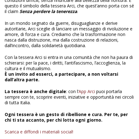
condizioni difficili, senza rinunciare alla bellezza della fioritura. È
questo il simbolo della tessera Arci, che quest’anno porta con sé
il claim
Senza perdere la tenerezza
.
In un mondo segnato da guerre, disuguaglianze e derive
autoritarie, Arci sceglie di lanciare un messaggio di rivoluzione e
amore, di forza e cura. Crediamo che la trasformazione non
nasca dalla distruzione, ma dalla costruzione di relazioni,
dall’incontro, dalla solidarietà quotidiana.
Con la tessera Arci si entra in una comunità che non ha paura di
schierarsi: per la pace, i diritti, l’antifascismo, l’accoglienza, la
cultura e il mutualismo.
È un invito ad esserci, a partecipare, a non voltarsi
dall’altra parte.
La tessera è anche digitale
: con l’
App Arci
puoi portarla
sempre con te, scoprire eventi, iniziative e opportunità nei circoli
di tutta Italia.
Ogni tessera è un gesto di ribellione e cura. Per te, per
chi ti sta accanto, per chi lotta ogni giorno.
Scarica e diffondi i materiali social!