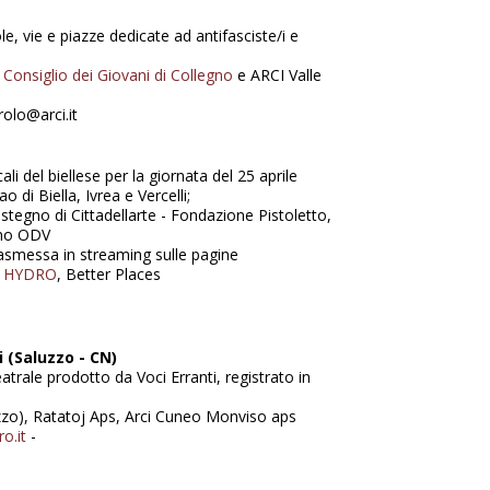
e, vie e piazze dedicate ad antifasciste/i e
n
Consiglio dei Giovani di Collegno
e ARCI Valle
olo@arci.it
i del biellese per la giornata del 25 aprile
di Biella, Ivrea e Vercelli;
stegno di Cittadellarte - Fondazione Pistoletto,
ano ODV
rasmessa in streaming sulle pagine
,
HYDRO
, Better Places
 (Saluzzo - CN)
atrale prodotto da Voci Erranti, registrato in
zo), Ratatoj Aps, Arci Cuneo Monviso aps
o.it
-