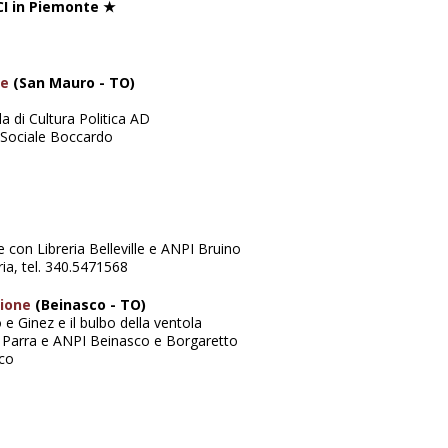
I in Piemonte ★
te
(San Mauro - TO)
 di Cultura Politica AD
 Sociale Boccardo
 con Libreria Belleville e ANPI Bruino
ia, tel. 340.5471568
zione
(Beinasco - TO)
e Ginez e il bulbo della ventola
a Parra e ANPI Beinasco e Borgaretto
co