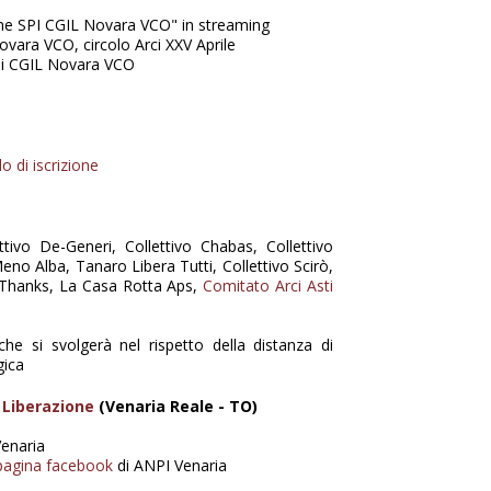
nne SPI CGIL Novara VCO" in streaming
ara VCO, circolo Arci XXV Aprile
i CGIL Novara VCO
 di iscrizione
tivo De-Generi, Collettivo Chabas, Collettivo
eno Alba, Tanaro Libera Tutti, Collettivo Scirò,
l Thanks, La Casa Rotta Aps,
Comitato Arci Asti
che si svolgerà nel rispetto della distanza di
gica
 Liberazione
(Venaria Reale - TO)
Venaria
pagina facebook
di ANPI Venaria