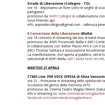
Strade di Liberazione (Collegno - TO)
ore 16 - deponiamo un fiore sotto le targhe di scuol
partigiane/i
promosso da:
ANPI Collegno
in collaborazione co
Susa-Pinerolo aps
info: anpisedecollegno@gmail.com - vallesusa-piner
Il Concertone della Liberazione
(Biella)
ore 18 concerto in streaming dal vivo di band musical
promosso da: ANPI Provinciale Biella e ARCI Comitao 
in collaborazione con: Better Places APS e con il so
ARCI Thomas Sankara e Associazione Incontrom
La manifestazione, non aperta al pubblico, verrà t
istituzionali di ANPI Biella,
ARCI Biella Ivrea Vercelli
MARTEDÌ 27 APRILE
CTMO Live: PER VOCE OFFESA di Silvia Venturini
ore 21 - Proiezione in streaming dello spettacolo te
occasione del giorno della memoria 2010.
promosso da: Cinema Teatro Magda Olivero (Saluz
info e streaming su:
www.cinemateatromagdaoliver
facebook.com/cinemateatromagdaolivero