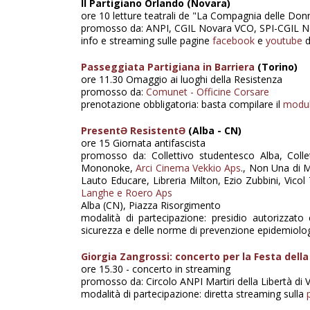
Il Partigiano Orlando (Novara)
ore 10 letture teatrali de "La Compagnia delle Do
promosso da: ANPI, CGIL Novara VCO, SPI-CGIL Nov
info e streaming sulle pagine
facebook
e
youtube
d
Passeggiata Partigiana in Barriera
(Torino)
ore 11.30 Omaggio ai luoghi della Resistenza
promosso da:
Comunet - Officine Corsare
prenotazione obbligatoria: basta compilare il
modulo
PresentƏ ResistentƏ
(Alba - CN)
ore 15 Giornata antifascista
promosso da: Collettivo studentesco Alba, Collet
Mononoke,
Arci Cinema Vekkio Aps
., Non Una di M
Lauto Educare, Libreria Milton, Ezio Zubbini, Vico
Langhe e Roero Aps
Alba (CN), Piazza Risorgimento
modalità di partecipazione:
presidio autorizzato 
sicurezza e delle norme di prevenzione epidemiolo
Giorgia Zangrossi: concerto per la Festa della
ore 15.30 - concerto in streaming
promosso da: Circolo ANPI Martiri della Libertà di 
modalità di partecipazione: diretta streaming sulla