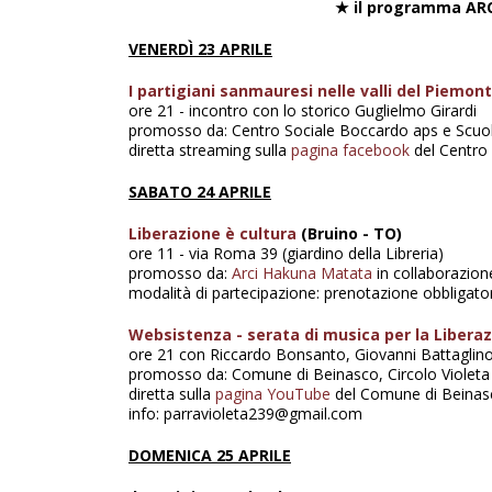
★ il programma ARC
VENERDÌ 23 APRILE
I partigiani sanmauresi nelle valli del Piemon
ore 21 - incontro con lo storico Guglielmo Girardi
promosso da: Centro Sociale Boccardo aps e Scuola
diretta streaming sulla
pagina facebook
del Centro
SABATO 24 APRILE
Liberazione è cultura
(Bruino - TO)
ore 11 -
via Roma 39 (giardino della Libreria)
promosso da:
Arci Hakuna Matata
in collaborazione
modalità di partecipazione: prenotazione obbligator
Websistenza - serata di musica per la Libera
ore 21 con Riccardo Bonsanto, Giovanni Battaglino 
promosso da:
Comune di Beinasco, Circolo Violet
diretta sulla
pagina YouTube
del Comune di Beinas
info: parravioleta239@gmail.com
DOMENICA 25 APRILE