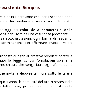
 resistenti. Sempre.
Festa della Liberazione che, per il secondo anno
a che ha cambiato le nostre vite e le nostre
nche oggi dai
valori della democrazia, della
ione
per uscire da una crisi senza precedenti.
nza sottovalutazioni, ogni forma di fascismo,
scriminazione. Per affermare invece il valore
roposta di legge di iniziativa popolare contro la
uto la legge contro l’omobitransfobia e la
amo chiesto che venga fatto ogni sforzo per la
 che invita a deporre un fiore sotto le targhe
est’anno, la comunità dell’Arci ritrovarsi nelle
in tutta Italia, per celebrare una Festa della