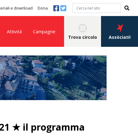
eriali e download
Dona
Attività
Campagne
Trova circolo
Assòciati!
2021 ★ il programma