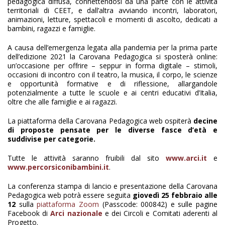
pedagogica diffusa, connettendosi da una parte con le attività
territoriali di CEET, e dall’altra avviando incontri, laboratori,
animazioni, letture, spettacoli e momenti di ascolto, dedicati a
bambini, ragazzi e famiglie.
A causa dell’emergenza legata alla pandemia per la prima parte
dell’edizione 2021 la Carovana Pedagogica si sposterà online:
un’occasione per offrire – seppur in forma digitale – stimoli,
occasioni di incontro con il teatro, la musica, il corpo, le scienze
e opportunità formative e di riflessione, allargandole
potenzialmente a tutte le scuole e ai centri educativi d’Italia,
oltre che alle famiglie e ai ragazzi.
La piattaforma della Carovana Pedagogica web ospiterà
decine
di proposte pensate per le diverse fasce d’età e
suddivise per categorie.
Tutte le attività saranno fruibili dal sito
www.arci.it
e
www.percorsiconibambini.it
.
La conferenza stampa di lancio e presentazione della Carovana
Pedagogica web potrà essere seguita
giovedì 25 febbraio alle
12
sulla
piattaforma Zoom
(Passcode: 000842) e sulle pagine
Facebook di
Arci nazionale
e dei Circoli e Comitati aderenti al
Progetto.